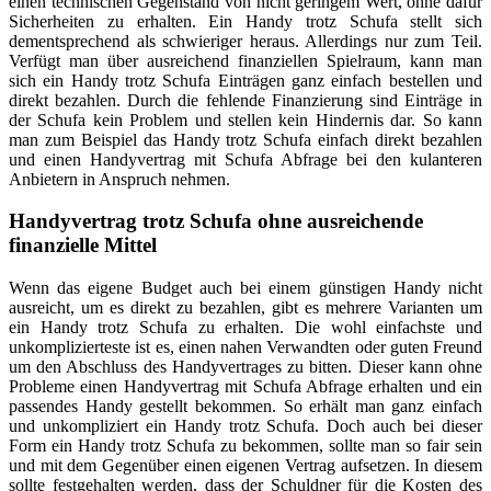
einen technischen Gegenstand von nicht geringem Wert, ohne dafür
Sicherheiten zu erhalten. Ein Handy trotz Schufa stellt sich
dementsprechend als schwieriger heraus. Allerdings nur zum Teil.
Verfügt man über ausreichend finanziellen Spielraum, kann man
sich ein Handy trotz Schufa Einträgen ganz einfach bestellen und
direkt bezahlen. Durch die fehlende Finanzierung sind Einträge in
der Schufa kein Problem und stellen kein Hindernis dar. So kann
man zum Beispiel das Handy trotz Schufa einfach direkt bezahlen
und einen Handyvertrag mit Schufa Abfrage bei den kulanteren
Anbietern in Anspruch nehmen.
Handyvertrag trotz Schufa ohne ausreichende
finanzielle Mittel
Wenn das eigene Budget auch bei einem günstigen Handy nicht
ausreicht, um es direkt zu bezahlen, gibt es mehrere Varianten um
ein Handy trotz Schufa zu erhalten. Die wohl einfachste und
unkomplizierteste ist es, einen nahen Verwandten oder guten Freund
um den Abschluss des Handyvertrages zu bitten. Dieser kann ohne
Probleme einen Handyvertrag mit Schufa Abfrage erhalten und ein
passendes Handy gestellt bekommen. So erhält man ganz einfach
und unkompliziert ein Handy trotz Schufa. Doch auch bei dieser
Form ein Handy trotz Schufa zu bekommen, sollte man so fair sein
und mit dem Gegenüber einen eigenen Vertrag aufsetzen. In diesem
sollte festgehalten werden, dass der Schuldner für die Kosten des