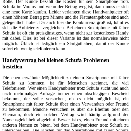
Rolle. Der Kunde bezahlt die Kosten für sein Smartphone trotz
Schufa im Voraus und wenn der Betrag weg ist, dann muss er sich
eine neue Karte kaufen. Leider verlangen diese Handyanbgieter oft
einen höheren Betrag pro Minute und die Flatrateangebote sind auch
gelegentlich höher. Da auch hier die Konkurrenz groß ist, lohnt es
sich die Anbieter zu vergleichen. Bei einem Smartphone mit fairer
Schufa ist oft ein preisgünstiges, wenn nicht gar kostenloses Handy
mit dabei. Dies ist bei dieser Variante ist das normalerweise nicht
möglich. Üblich ist lediglich ein Startguthaben, damit der Kunde
sofort ein wenig telefonieren kann.
Handyvertrag bei kleinen Schufa Problemen
bestellen
Die eben erwähnte Möglichkeit zu einem Smartphone mit fairer
Schufa zu kommen, ist für Menschen geeignet, die viel
Telefonieren. Wer einen Handyanbieter trotz Schufa sucht und auch
nach mehrmaliger Anfrage immer einen abschlägigen Bescheid
bekommt, der sollte versuchen, ob es nicht möglich ist, ein
Smartphone mit fairer Schufa über einen Verwandten oder Freund
zu bekommen. Manche versuchen es über die Ehefrau oder den
Ehemann, doch ein solcher Vertrag wird häufig aufgrund der
Namensgleichheit abgelehnt. Besser ist es, einen Freund mit einem
anderen Namen zu bitten, bei dem Handyanbieter trotz Schufa zu
unterschreiben. Die Kosten für das Smartphone mit fairer Schufa