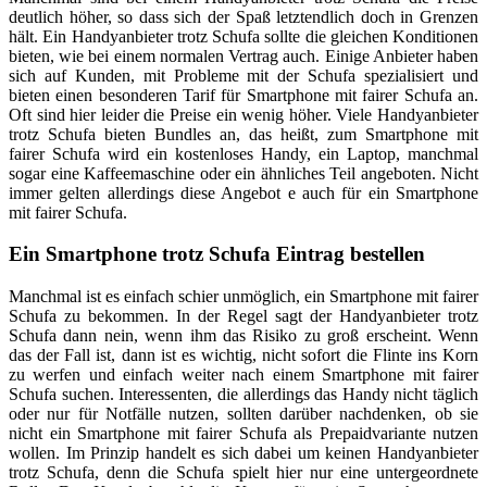
deutlich höher, so dass sich der Spaß letztendlich doch in Grenzen
hält. Ein Handyanbieter trotz Schufa sollte die gleichen Konditionen
bieten, wie bei einem normalen Vertrag auch. Einige Anbieter haben
sich auf Kunden, mit Probleme mit der Schufa spezialisiert und
bieten einen besonderen Tarif für Smartphone mit fairer Schufa an.
Oft sind hier leider die Preise ein wenig höher. Viele Handyanbieter
trotz Schufa bieten Bundles an, das heißt, zum Smartphone mit
fairer Schufa wird ein kostenloses Handy, ein Laptop, manchmal
sogar eine Kaffeemaschine oder ein ähnliches Teil angeboten. Nicht
immer gelten allerdings diese Angebot e auch für ein Smartphone
mit fairer Schufa.
Ein Smartphone trotz Schufa Eintrag bestellen
Manchmal ist es einfach schier unmöglich, ein Smartphone mit fairer
Schufa zu bekommen. In der Regel sagt der Handyanbieter trotz
Schufa dann nein, wenn ihm das Risiko zu groß erscheint. Wenn
das der Fall ist, dann ist es wichtig, nicht sofort die Flinte ins Korn
zu werfen und einfach weiter nach einem Smartphone mit fairer
Schufa suchen. Interessenten, die allerdings das Handy nicht täglich
oder nur für Notfälle nutzen, sollten darüber nachdenken, ob sie
nicht ein Smartphone mit fairer Schufa als Prepaidvariante nutzen
wollen. Im Prinzip handelt es sich dabei um keinen Handyanbieter
trotz Schufa, denn die Schufa spielt hier nur eine untergeordnete